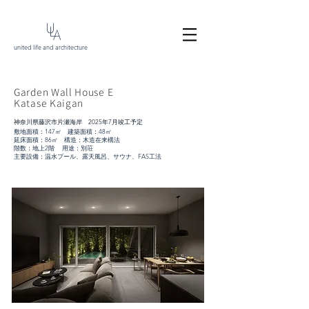
U
L
A
united life and architecture
Garden Wall House E
Katase Kaigan
神奈川県藤沢市片瀬海岸
2025年7月竣工予定
敷地面積：147㎡ 建築面積：48㎡
延床面積：86㎡ 構造：木造在来構法
階数：地上2階 用途：別荘
主要設備：温水プール、露天風呂、サウナ、FAS工法